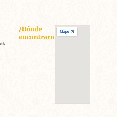
¿Dónde
encontrarnos?
ncia,