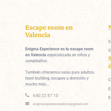
Escape room en
Valencia
S
Enigma Experience es tu escape room
S
en Valencia
especializada en niños y
cumpleaños.
También ofrecemos salas para adultos,
team building, escapes a domicilio y
C
mucho más...
E
640 22 87 10
E
enigmaexperiencevalencia@gmail.com