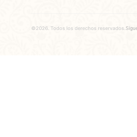
©2026. Todos los derechos reservados.
Sígu