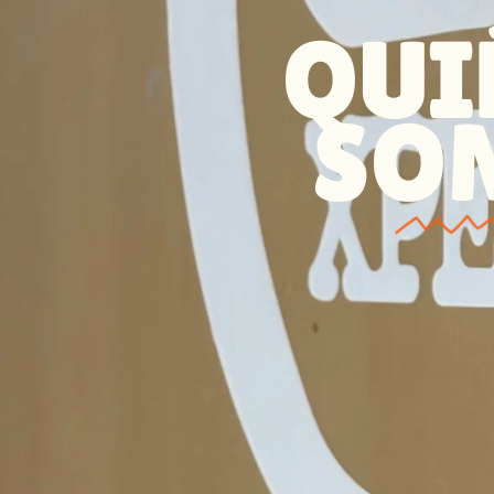
QUI
SO