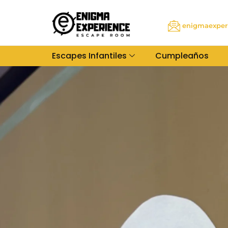
enigmaexper
Escapes Infantiles
Cumpleaños