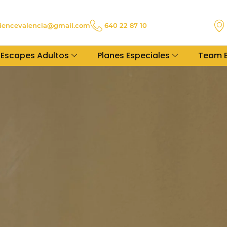
iencevalencia@gmail.com
640 22 87 10
Escapes Adultos
Planes Especiales
Team B